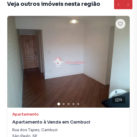
Veja outros imóveis nesta região
São Paulo, especialmente em Vila Parque Jabaquara. Isso
porque temos uma equipe de marketing digital focada em
produzir campanhas específicas para São Paulo, o que
aumenta muito o número de contatos interessados e
tendo como consequência uma maior chance de vender ou
alugar seu imóvel mais rápido. Contamos também com um
time de programadores, corretores treinados e uma
central de atendimento preparada para atender
proprietários e inquilinos.
15
Apartamento
Apartamento à Venda em Cambuci
Rua dos Tapes
,
Cambuci
São Paulo
,
SP