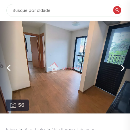
56
Início
São Paulo
Vila Parque Jabaquara