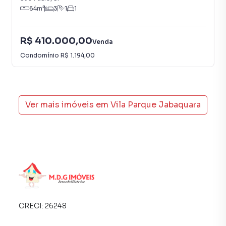
64
m²
3
1
1
R$ 410.000,00
Venda
Condomínio
R$ 1.194,00
Ver mais imóveis em
Vila Parque Jabaquara
CRECI:
26248