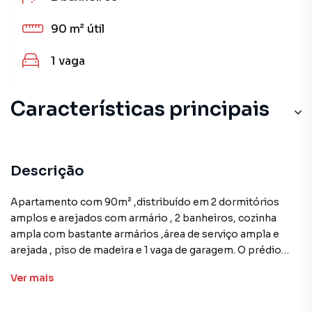
90 m²
útil
1
vaga
Características principais
Descrição
Apartamento com 90m² ,distribuído em 2 dormitórios
amplos e arejados com armário , 2 banheiros, cozinha
ampla com bastante armários ,área de serviço ampla e
arejada , piso de madeira e 1 vaga de garagem. O prédio
possui portaria 24 horas, elevador, salão de festas, gás
Ver
mais
encanado e churrasqueira, ideal para quem busca conforto
e entretenimento.