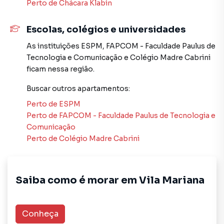
Anuncie seu imóvel! É fácil, rápido e gratuito! A MDG
Perto de
Chácara Klabin
IMÓVEIS é uma imobiliária digital com imóveis em diversas
cidades do Brasil, incluindo São Paulo.
Escolas, colégios e universidades
As instituições
ESPM
,
FAPCOM - Faculdade Paulus de
Na MDG IMÓVEIS você consegue vender ou alugar seu
Tecnologia e Comunicação
e
Colégio Madre Cabrini
imóvel muito mais rápido do que em imobiliárias
ficam nessa região.
tradicionais. Já vendemos e locamos diversos imóveis em
São Paulo, especialmente em Vila Mariana. Isso porque
Buscar outros
apartamentos
:
temos uma equipe de marketing digital focada em produzir
Perto de
ESPM
campanhas específicas para São Paulo, o que aumenta
Perto de
FAPCOM - Faculdade Paulus de Tecnologia e
muito o número de contatos interessados e tendo como
Comunicação
consequência uma maior chance de vender ou alugar seu
Perto de
Colégio Madre Cabrini
imóvel mais rápido. Contamos também com um time de
programadores, corretores treinados e uma central de
atendimento preparada para atender proprietários e
inquilinos.
Saiba como é morar em
Vila Mariana
Conheça