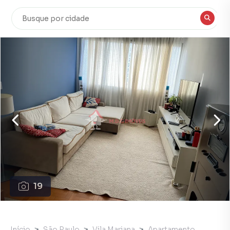
19
Início
São Paulo
Vila Mariana
Apartamento