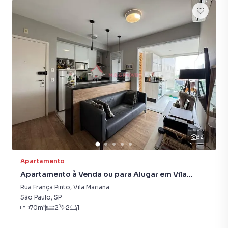
32
Apartamento
Apartamento à Venda ou para Alugar em Vila
Mariana
Rua França Pinto
,
Vila Mariana
São Paulo
,
SP
70
m²
2
2
1