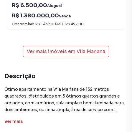
R$ 6.500,00
Aluguel
R$ 1.380.000,00
Venda
Condomínio
R$ 1.437,00
·
IPTU
R$ 497,00
Ver mais imóveis em
Vila Mariana
Descrição
Ótimo apartamento na Vila Mariana de 132 metros
quadrados, distribuídos em 3 ótimos quartos grandes e
arejados, com armários, sala ampla e bem iluminada para
dois ambientes, cozinha ampla, área de serviço com
armário e banheiro , bem arejada e iluminada , uma vaga de
Ver
mais
garagem. O prédio possui uma ótima estrutura com
churrasqueira, quadra , salão de festa, academia .