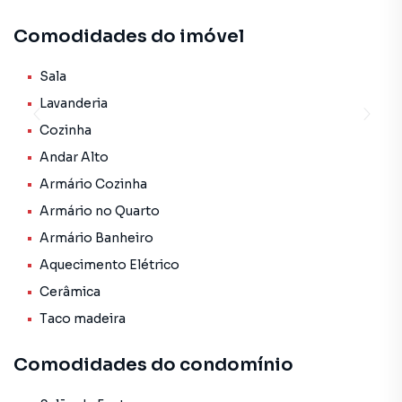
Localização privilegiada ao lado de grandes avenidas como
Comodidades do imóvel
a Av. Lins de Vasconcelos, Rua Vergueiro, Rua Domingos de
Morais, com supermercados, padaria, farmácias,
hospitais, shopping Santa Cruz, colégio Madri Cabine
Sala
,faculdades e a diversos outros pontos comercias.
Lavanderia
Cozinha
Andar Alto
Apartamento para Venda em região valorizada do bairro
Vila Mariana, em São Paulo. Não encontrou o que
Armário Cozinha
procurava ou deseja mais informações sobre
Armário no Quarto
Apartamento em São Paulo? Entre em contato com nossa
Armário Banheiro
equipe pelo telefone (11) 94783-1537.
Aquecimento Elétrico
A MDG IMÓVEIS tem mais opções de apartamentos,
Cerâmica
casas residenciais e comerciais, sobrados, terrenos, lojas
Taco madeira
e barracões para venda ou locação, além de
empreendimentos em construção ou lançamentos na
Comodidades do condomínio
planta em Vila Mariana e em outras regiões de São Paulo.
Aqui você encontra milhares de ofertas para encontrar o