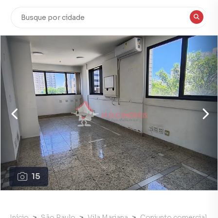
15
Início
São Paulo
Vila Mariana
Conjunto comercial