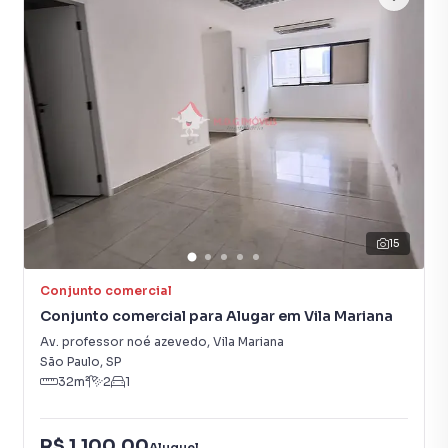
15
Conjunto comercial
Conjunto comercial para Alugar em Vila Mariana
Av. professor noé azevedo
,
Vila Mariana
São Paulo
,
SP
32
m²
2
1
R$ 1.100,00
Aluguel