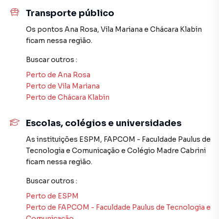
consegue comprar ou alugar um imóvel em São Paulo
Transporte público
mesmo não estando na cidade e com a praticidade de
Os pontos
Ana Rosa
,
Vila Mariana
e
Chácara Klabin
fazer tudo online, direto do seu computador ou
ficam nessa região.
smartphone. Nós criamos soluções inovadoras para
simplificar a relação de proprietários, inquilinos e
Buscar outros
:
compradores com o mercado imobiliário.
Perto de
Ana Rosa
Perto de
Vila Mariana
Anuncie seu imóvel! É fácil, rápido e gratuito! A MDG
Perto de
Chácara Klabin
IMÓVEIS é uma imobiliária digital com imóveis em diversas
cidades do Brasil, incluindo São Paulo.
Escolas, colégios e universidades
Na MDG IMÓVEIS você consegue vender ou alugar seu
As instituições
ESPM
,
FAPCOM - Faculdade Paulus de
imóvel muito mais rápido do que em imobiliárias
Tecnologia e Comunicação
e
Colégio Madre Cabrini
tradicionais. Já vendemos e locamos diversos imóveis em
ficam nessa região.
São Paulo, especialmente em Vila Mariana. Isso porque
temos uma equipe de marketing digital focada em produzir
Buscar outros
:
campanhas específicas para São Paulo, o que aumenta
Perto de
ESPM
muito o número de contatos interessados e tendo como
Perto de
FAPCOM - Faculdade Paulus de Tecnologia e
consequência uma maior chance de vender ou alugar seu
Comunicação