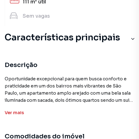
111 m²
útil
Sem
vagas
Características principais
Descrição
Oportunidade excepcional para quem busca conforto e
praticidade em um dos bairros mais vibrantes de São
Paulo, um apartamento amplo arejado com uma bela sala
iluminada com sacada, dois ótimos quartos sendo um suite
com armário, um banheiro social ,cozinha com bastante
Ver
mais
armário área de serviço ampla com armário e banheiro
.Localizado na Aclimação, e na Rua Topázio, o condomínio
proporciona fácil acesso a diversos pontos de interesse,
Comodidades do imóvel
garantindo uma experiência de vida prática e agradável.