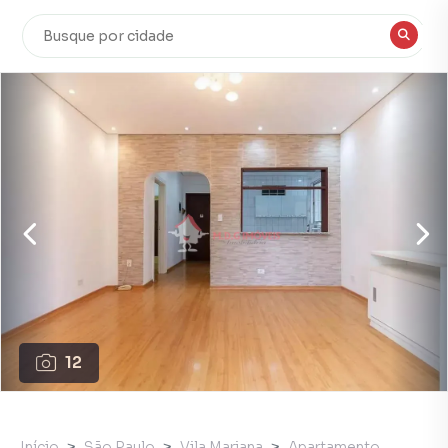
12
Início
São Paulo
Vila Mariana
Apartamento