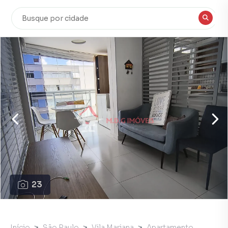
23
Início
São Paulo
Vila Mariana
Apartamento