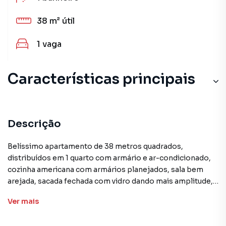
38 m²
útil
1
vaga
Características principais
Descrição
Belíssimo apartamento de 38 metros quadrados,
distribuídos em 1 quarto com armário e ar-condicionado,
cozinha americana com armários planejados, sala bem
arejada, sacada fechada com vidro dando mais amplitude, 1
vaga de garagem. Prédio com academia completa, jardim
Ver
mais
bem cuidado, espaço gourmet, salão para festas e
eventos, piscina aquecida, sauna, playdog (espaço para