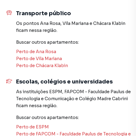
temos uma equipe de marketing digital focada em produzir
campanhas específicas para São Paulo, o que aumenta
Transporte público
muito o número de contatos interessados e tendo como
consequência uma maior chance de vender ou alugar seu
Os pontos
Ana Rosa
,
Vila Mariana
e
Chácara Klabin
imóvel mais rápido. Contamos também com um time de
ficam nessa região.
programadores, corretores treinados e uma central de
Buscar outros
apartamentos
:
atendimento preparada para atender proprietários e
inquilinos.
Perto de
Ana Rosa
Perto de
Vila Mariana
Perto de
Chácara Klabin
Escolas, colégios e universidades
As instituições
ESPM
,
FAPCOM - Faculdade Paulus de
Tecnologia e Comunicação
e
Colégio Madre Cabrini
ficam nessa região.
Buscar outros
apartamentos
:
Perto de
ESPM
Perto de
FAPCOM - Faculdade Paulus de Tecnologia e